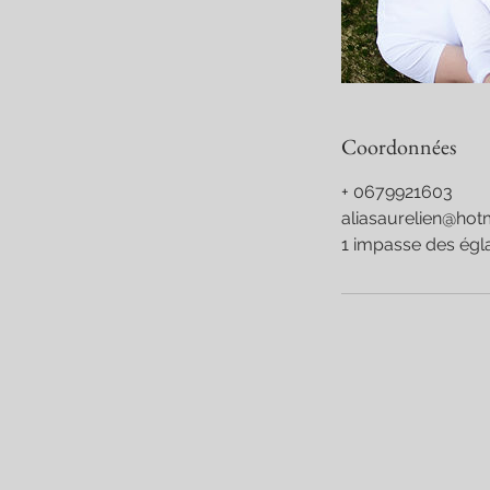
Coordonnées
+ 0679921603
aliasaurelien@hotm
1 impasse des égla