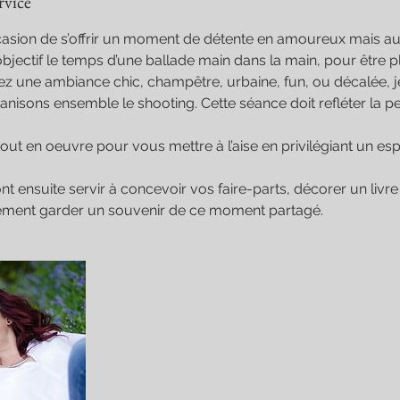
rvice
casion de s’offrir un moment de détente en amoureux mais au
’objectif le temps d’une ballade main dans la main, pour être plus
ez une ambiance chic, champêtre, urbaine, fun, ou décalée, 
anisons ensemble le shooting. Cette séance doit refléter la p
tout en oeuvre pour vous mettre à l’aise en privilégiant un espr
t ensuite servir à concevoir vos faire-parts, décorer un livre 