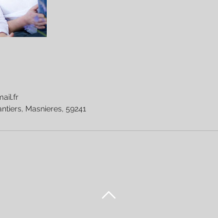
ail.fr
ntiers, Masnieres, 59241