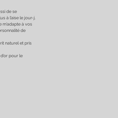
ssi de se
 à l’aise le jour-j.
je m’adapte à vos
ersonnalité de
it naturel et pris
d’or pour le